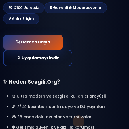
Sohbetin Geleceği
Burada
Sevgili.org ile yeni bir sohbet dünyasın
adım at. Binlerce kişiyle bağlantı kur,
radyo dinle, oyunlar oyna ve özel anlar
yaşa.
🎯 %100 Ücretsiz
🔒 Güvenli & Moderasyonlu