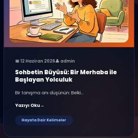
📅 15 Haziran 2026
👤 admin
Sanal Aşk: Görmeden Sevip,
Görünce Wi-Fi Aramak
Eskiden aşk dediğin şey parkta,...
Yazıyı Oku
→
Hayata Dair Kelimeler