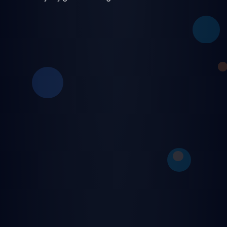
⚡ Anlık Erişim
🚀 Hemen Başla
📱 Uygulamayı İndir
✨ Neden Sevgili.Org?
🎨 Ultra modern ve sezgisel kullanıcı arayüzü
🎵 7/24 kesintisiz canlı radyo ve DJ yayınları
🎮 Eğlence dolu oyunlar ve turnuvalar
🛡️ Gelişmiş güvenlik ve gizlilik koruması