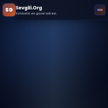
Sevgili.Org
SG
Sohbetin en güzel adresi..
🏠 Ana Sayfa