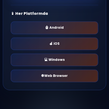
Mobil Giriş
Türkce mIRC İndir
📱 Her Platformda
🤖 Android
🍎 iOS
💻 Windows