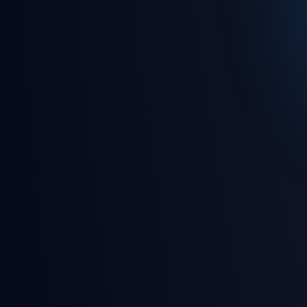
🎵 7/24 kesintisiz canlı rady
🎮 Eğlence dolu oyunlar ve 
🛡️ Gelişmiş güvenlik ve gizl