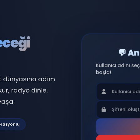
eleceği
Kullan
başla!
r sohbet dünyasına adım