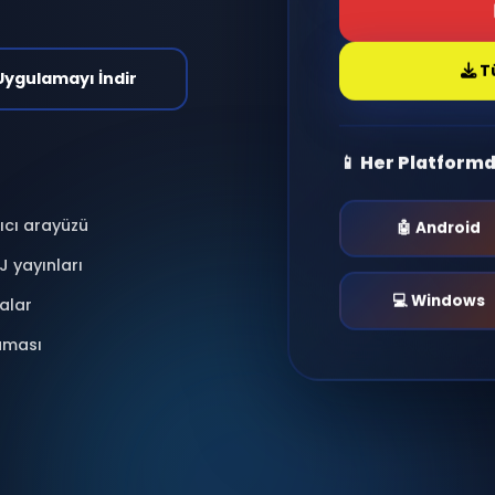
antı kur, radyo dinle,
nlar yaşa.
i & Moderasyonlu
📱 Uygulamayı İndir
📱 He
 kullanıcı arayüzü