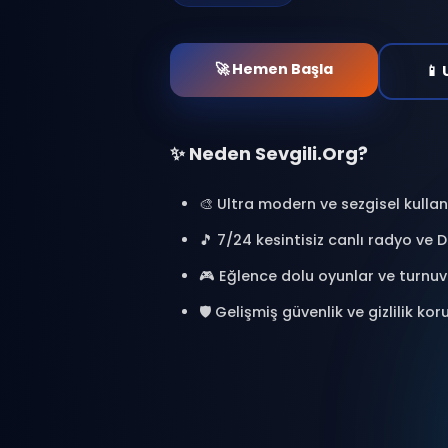
at. Binlerce kişiyle bağl
oyunlar oyna ve özel a
🎯 %100 Ücretsiz
🔒 Güvenl
⚡ Anlık Erişim
🚀 Hemen Başla
✨ Neden Sevgili.Org?
🎨 Ultra modern ve sezgisel