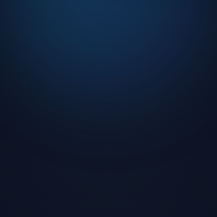
o ve DJ yayınları
turnuvalar
ilik koruması