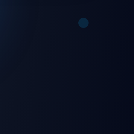
💻 Windows
🌐 Web Browser