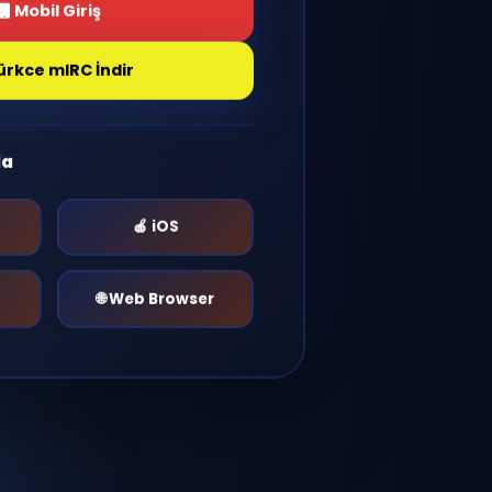
Giriş Yap
Mobil Giriş
Türkce mIRC İndir
r Platformda
🤖 Android
🍎 iOS