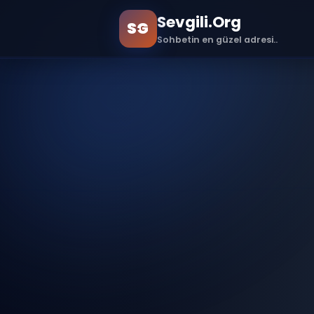
Sevgili.Org
SG
Sohbetin en güzel adresi..
🏠 Ana Sayfa