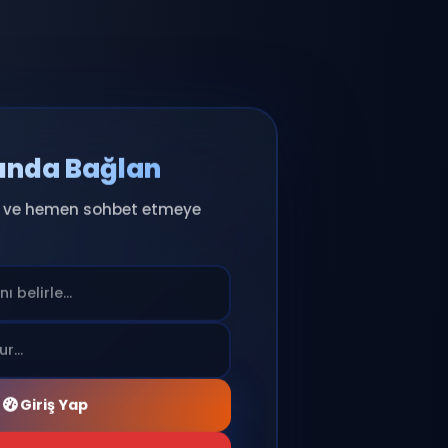
💬 Anında Bağlan
ıcı adını seç ve hemen sohbet etmeye